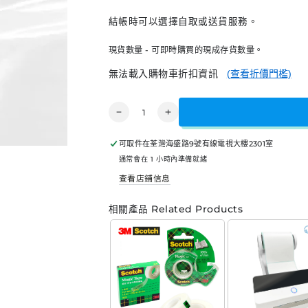
價
結帳時可以選擇自取或送貨服務。
格
現貨數量 - 可即時購買的現成存貨數量。
無法載入購物車折扣資訊
(查看折價門檻)
數
Waybill
Waybill
量
Adhesive
Adhesive
Sealed
Sealed
可取件在
荃灣海盛路9號有線電視大樓2301室
Bag
Bag
通常會在 1 小時內準備就緒
運
運
查看店鋪信息
單
單
自
自
相關產品 Related Products
粘
粘
防
防
水
水
密
密
封
封
膠
膠
袋
袋