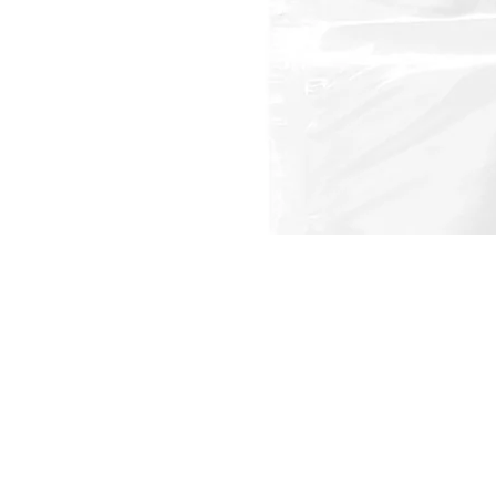
態
{{
index
}}
開
放
媒
體