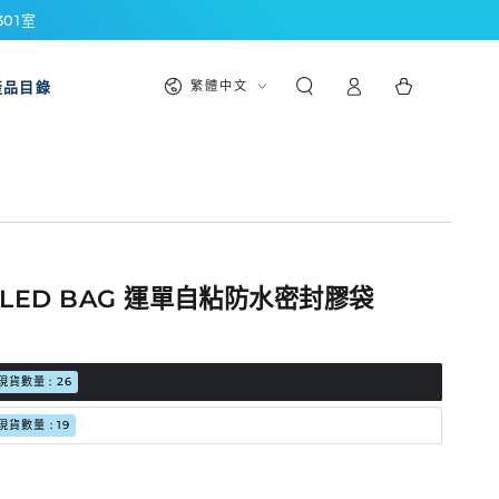
301室
購
登
語
物
產品目錄
繁體中文
入
言
車
SEALED BAG 運單自粘防水密封膠袋
現貨數量 : 26
現貨數量 : 19