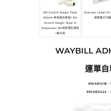
數
數
量
量
3M Scotch Magic Tape
Express Label Pr
減
增
810HK 神奇隱形膠紙/ 3M
遞標籤打印
少
加
Scotch Magic Tape in
Dispenser 3M神奇隱形膠紙
+蝸牛座
WAYBILL AD
運單自
#WAB1418 - 
#WAB3424 - 