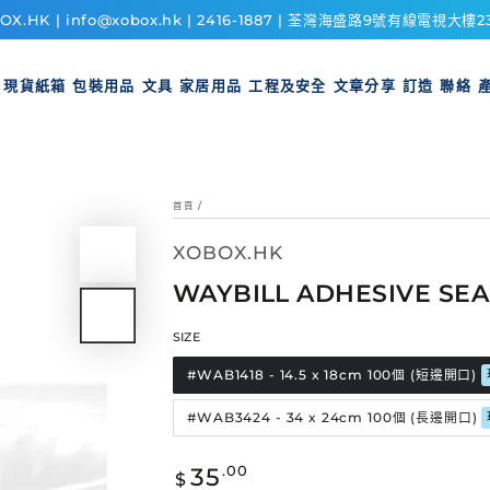
OX.HK | info@xobox.hk | 2416-1887 | 荃灣海盛路9號有線電視大樓2
現貨紙箱
包裝用品
文具
家居用品
工程及安全
文章分享
訂造
聯絡
首頁
/
XOBOX.HK
WAYBILL ADHESIVE 
SIZE
#WAB1418 - 14.5 x 18cm 100個 (短邊開口)
#WAB3424 - 34 x 24cm 100個 (長邊開口)
正
35
.00
$
常