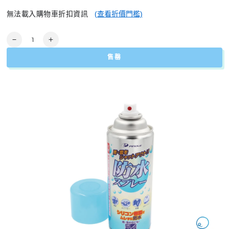
無法載入購物車折扣資訊
(查看折價門檻)
數
Resin
Resin
量
Waterproof
Waterproof
售罄
Spray
Spray
樹
樹
脂
脂
防
防
水
水
噴
噴
霧
霧
數
數
量
量
減
增
少
加