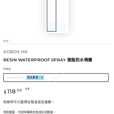
首頁
/
XOBOX.HK
RESIN WATERPROOF SPRAY 樹脂防水噴霧
TYPE
#RWPS515
現貨數量 : 0
正
118
售罄
.00
$
常
價
結帳時可以選擇自取或送貨服務。
格
現貨數量 - 可即時購買的現成存貨數量。