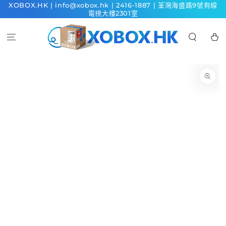
XOBOX.HK | info@xobox.hk | 2416-1887 | 荃灣海盛路9號有線
跳到內容
電視大樓2301室
購
物
車
跳轉到產品信息
在
模
態
1
開
放