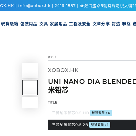
OX.HK | info@xobox.hk | 2416-1887 | 荃灣海盛路9號有線電視大樓2
現貨紙箱
包裝用品
文具
家居用品
工程及安全
文章分享
訂造
聯絡
首頁
/
XOBOX.HK
UNI NANO DIA BLENDE
米铅芯
TITLE
三菱纳米铅芯0.5 HB
現貨數量 : 0
三菱纳米铅芯0.5 2B
現貨數量 : 1