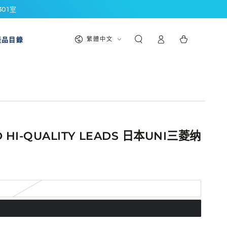
301室
購
登
語
物
產品目錄
繁體中文
入
言
車
D HI-QUALITY LEADS 日本UNI三菱纳