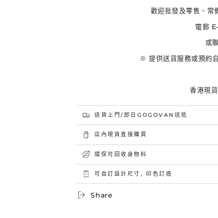
歡迎批發及
零售、
常
電郵 E-
或聯
※ 提供送貨服務或預約
香港現貨紙
送貨上門/即日GOGOVAN送抵
店內現貨直接購買
環保可回收身物料
可自訂設計尺寸, 印色訂造
Share