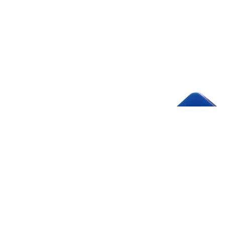
態
1
開
放
媒
體