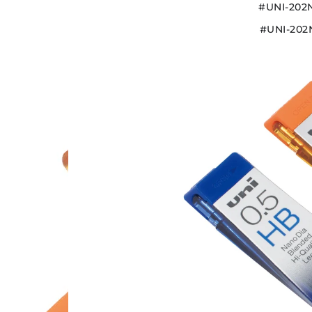
米
米
#UNI-20
铅
铅
#UNI-202
芯
芯
數
數
量
量
減
增
少
加