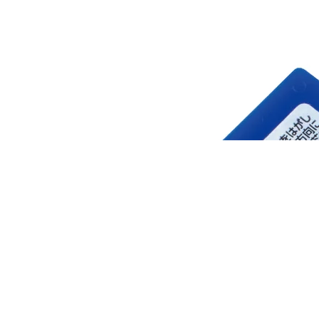
在
模
態
3
開
放
媒
體