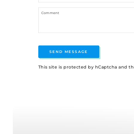
SEND MESSAGE
This site is protected by hCaptcha and 
Storage
Box
各
類
紙
箱