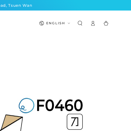
Road, Tsuen Wan
Log
Language
Cart
ENGLISH
in