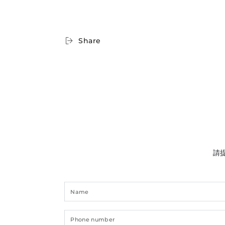
Share
請