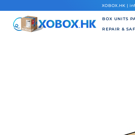
SKIP TO
XOBOX.HK | inf
CONTENT
BOX UNITS
P
REPAIR & SA