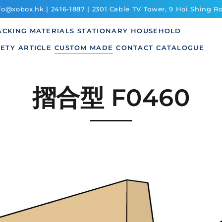
o@xobox.hk | 2416-1887 | 2301 Cable TV Tower, 9 Hoi Shing 
ACKING MATERIALS
STATIONARY
HOUSEHOLD
FETY
ARTICLE
CUSTOM MADE
CONTACT
CATALOGUE
摺合型 F0460