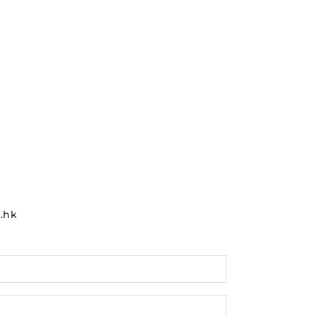
hk
Email
*
Phone