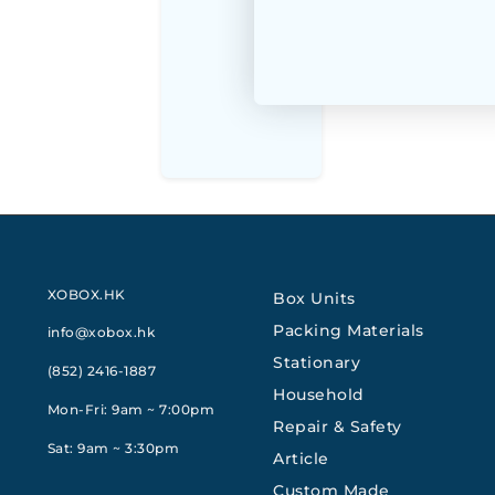
XOBOX.HK
Box Units
Packing Materials
info@xobox.hk
Stationary
(852) 2416-1887
Household
Mon-Fri: 9am ~ 7:00pm
Repair & Safety
Sat: 9am ~ 3:30pm
Article
Custom Made